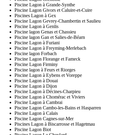
Piscine Lagon à Grande-Synthe
Piscine Lagon Givors et Caluire-et-Cuire
Piscines Lagon à Gex
Piscine Lagon Gevrey-Chambertin et Saulieu
Piscine Lagon à Genlis
Piscine lagon Genas et Chassieu
Piscine lagon Gan et Salies-de-Béarn
Piscine Lagon à Furiani
Piscine Lagon à Freyming-Merlebach
Piscine lagon Forbach
Piscine Lagon Florange et Fameck
Piscine Lagon Firminy
Piscine lagon à Feurs et Riorges
Piscine Lagon à Eybens et Voreppe
Piscine Lagon à Douai
Piscine Lagon à Dijon
Piscine Lagon à Décines-Charpieu
Piscine Lagon à Chomérac et Viviers
Piscine Lagon à Cambrai
Piscine Lagon Cambo-les-Bains et Hasparren
Piscine Lagon à Calais
Piscine Lagon Cagnes-sur-Mer
Piscines Lagon à Biscarrosse et Hagetmau
Piscine Lagon Biot
Piscine Lagon Le Cheylard