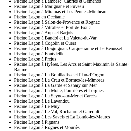
Piscine Lagon à Lambesc, Cabriès et Gémenos
Piscine Lagon à Marignane et Fuveau
Piscine Lagon à Miramas et Les Pennes-Mirabeau
Piscine Lagon en Occitanie
Piscine Lagon à Salon-de-Provence et Rognac
Piscine Lagon à Vitrolles et Port-de-Bouc
Piscine Lagon à Aups et Barjols
Piscine Lagon à Bandol et La Valette-du-Var
Piscine Lagon à Cogolin et Cuers
Piscine Lagon à Draguignan, Carqueiranne et Le Beausset
Piscine Lagon à Fontvieille
Piscine Lagon à Fréjus
Piscine Lagon à Hyères, Les Arcs et Saint-Maximin-la-Sainte-
Baume
Piscine Lagon à La Bouilladisse et Plan-d’Orgon
Piscine Lagon à La Crau et Bormes-les-Mimosas
Piscine Lagon à La Garde et Sanary-sur-Mer
Piscine Lagon à La Motte, Pourrières et Lorgues
Piscine Lagon à La Seyne-sur-Mer et Carcès
Piscine Lagon à Le Lavandou
Piscine Lagon à Le Muy
Piscine Lagon à Le Val, Rocbaron et Garéoult
Piscine Lagon à Les Savels et La Londe-les-Maures
Piscine Lagon à Pignans
Piscine Lagon à Rognes et Mouriès