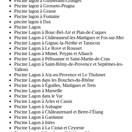
Piscine lagon à Guilherand-Granges
Piscine lagon à Grosseto-Prugna
Piscine lagon à Grasse
Piscine lagon à Fontaine
piscine lagon à Dax
Piscine Lagon
Piscine Lagon à Bouc-Bel-Air et Plan-de-Cuques
Piscine Lagon à Châteauneuf-les-Martigues et Fos-sur-Mer
Piscine Lagon à Gignac-la-Nerthe et Tarascon
Piscine Lagon à Le Rove et Rousset
Piscine Lagon à Mimet, Peypin et Allauch
Piscine Lagon à Pélissanne et Saint-Martin-de-Crau
Piscine Lagon à Saint-Rémy-de-Provence et Septèmes-les-
Vallons
Piscine Lagon à Aix-en-Provence et Le Tholonet
Piscine Lagon dans les Bouches-du-Rhône
Piscine Lagon à Éguilles, Martigues et Trets
Piscine Lagon à Marseille
Piscine Lagon dans le Var
Piscine Lagon à Arles et Cassis
Piscine Lagon à Aubagne
Piscine Lagon à Châteaurenard et Berre-l’Étang
Piscine Lagon à Gardanne
Piscine Lagon à Istres
Piscine Lagon à La Ciotat et Ceyreste