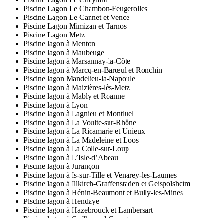
Piscine Lagon Le Chambon-Feugerolles
Piscine Lagon Le Cannet et Vence
Piscine Lagon Mimizan et Tarnos
Piscine Lagon Metz
Piscine lagon à Menton
Piscine lagon à Maubeuge
Piscine lagon à Marsannay-la-Côte
Piscine lagon à Marcq-en-Barœul et Ronchin
Piscine lagon Mandelieu-la-Napoule
Piscine lagon à Maizières-lès-Metz
Piscine lagon à Mably et Roanne
Piscine lagon à Lyon
Piscine lagon à Lagnieu et Montluel
Piscine lagon à La Voulte-sur-Rhône
Piscine lagon à La Ricamarie et Unieux
Piscine lagon à La Madeleine et Loos
Piscine lagon à La Colle-sur-Loup
Piscine lagon à L’Isle-d’Abeau
Piscine lagon à Jurançon
Piscine lagon à Is-sur-Tille et Venarey-les-Laumes
Piscine lagon à Illkirch-Graffenstaden et Geispolsheim
Piscine lagon à Hénin-Beaumont et Bully-les-Mines
Piscine lagon à Hendaye
Piscine lagon à Hazebrouck et Lambersart