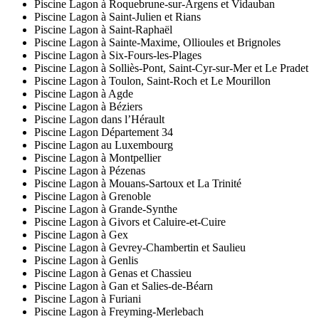
Piscine Lagon à Roquebrune-sur-Argens et Vidauban
Piscine Lagon à Saint-Julien et Rians
Piscine Lagon à Saint-Raphaël
Piscine Lagon à Sainte-Maxime, Ollioules et Brignoles
Piscine Lagon à Six-Fours-les-Plages
Piscine Lagon à Solliès-Pont, Saint-Cyr-sur-Mer et Le Pradet
Piscine Lagon à Toulon, Saint-Roch et Le Mourillon
Piscine Lagon à Agde
Piscine Lagon à Béziers
Piscine Lagon dans l’Hérault
Piscine Lagon Département 34
Piscine Lagon au Luxembourg
Piscine Lagon à Montpellier
Piscine Lagon à Pézenas
Piscine Lagon à Mouans-Sartoux et La Trinité
Piscine Lagon à Grenoble
Piscine Lagon à Grande-Synthe
Piscine Lagon à Givors et Caluire-et-Cuire
Piscine Lagon à Gex
Piscine Lagon à Gevrey-Chambertin et Saulieu
Piscine Lagon à Genlis
Piscine Lagon à Genas et Chassieu
Piscine Lagon à Gan et Salies-de-Béarn
Piscine Lagon à Furiani
Piscine Lagon à Freyming-Merlebach