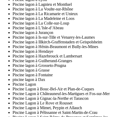
Piscine lagon à Lagnieu et Montluel
Piscine lagon à La Voulte-sur-Rhône
Piscine lagon à La Ricamarie et Unieux
Piscine lagon à La Madeleine et Loos
Piscine lagon à La Colle-sur-Loup
Piscine lagon à L’Isle-d’Abeau
Piscine lagon à Jurançon
Piscine lagon à Is-sur-Tille et Venarey-les-Laumes
Piscine lagon à Illkirch-Graffenstaden et Geispolsheim
Piscine lagon à Hénin-Beaumont et Bully-les-Mines
Piscine lagon à Hendaye
Piscine lagon à Hazebrouck et Lambersart
Piscine lagon à Guilherand-Granges
Piscine lagon à Grosseto-Prugna
Piscine lagon à Grasse
Piscine lagon à Fontaine
piscine lagon à Dax
Piscine Lagon
Piscine Lagon à Bouc-Bel-Air et Plan-de-Cuques
Piscine Lagon à Châteauneuf-les-Martigues et Fos-sur-Mer
Piscine Lagon à Gignac-la-Nerthe et Tarascon
Piscine Lagon à Le Rove et Rousset
Piscine Lagon à Mimet, Peypin et Allauch
Piscine Lagon à Pélissanne et Saint-Martin-de-Crau