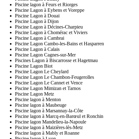
Piscine lagon à Feurs et Riorges
Piscine Lagon à Eybens et Voreppe
Piscine Lagon à Douai
Piscine Lagon à Dijon
Piscine Lagon à Décines-Charpieu
Piscine Lagon à Chomérac et Viviers
Piscine Lagon à Cambrai
Piscine Lagon Cambo-les-Bains et Hasparren
Piscine Lagon à Calais
Piscine Lagon Cagnes-sur-Mer
Piscines Lagon à Biscarrosse et Hagetmau
Piscine Lagon Biot
Piscine Lagon Le Cheylard
Piscine Lagon Le Chambon-Feugerolles
Piscine Lagon Le Cannet et Vence
Piscine Lagon Mimizan et Tarnos
Piscine Lagon Metz
Piscine lagon à Menton
Piscine lagon à Maubeuge
Piscine lagon à Marsannay-la-Côte
Piscine lagon à Marcq-en-Barœul et Ronchin
Piscine lagon Mandelieu-la-Napoule
Piscine lagon à Maizières-lès-Metz
Piscine lagon à Mably et Roanne
Piscine lagon à Lyon