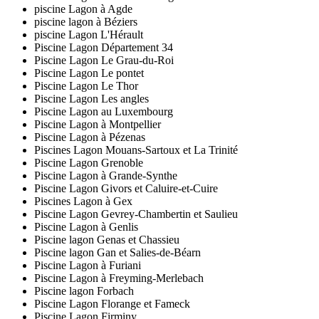
piscine Lagon à Agde
piscine lagon à Béziers
piscine Lagon L'Hérault
Piscine Lagon Département 34
Piscine Lagon Le Grau-du-Roi
Piscine Lagon Le pontet
Piscine Lagon Le Thor
Piscine Lagon Les angles
Piscine Lagon au Luxembourg
Piscine Lagon à Montpellier
Piscine Lagon à Pézenas
Piscines Lagon Mouans-Sartoux et La Trinité
Piscine Lagon Grenoble
Piscine Lagon à Grande-Synthe
Piscine Lagon Givors et Caluire-et-Cuire
Piscines Lagon à Gex
Piscine Lagon Gevrey-Chambertin et Saulieu
Piscine Lagon à Genlis
Piscine lagon Genas et Chassieu
Piscine lagon Gan et Salies-de-Béarn
Piscine Lagon à Furiani
Piscine Lagon à Freyming-Merlebach
Piscine lagon Forbach
Piscine Lagon Florange et Fameck
Piscine Lagon Firminy