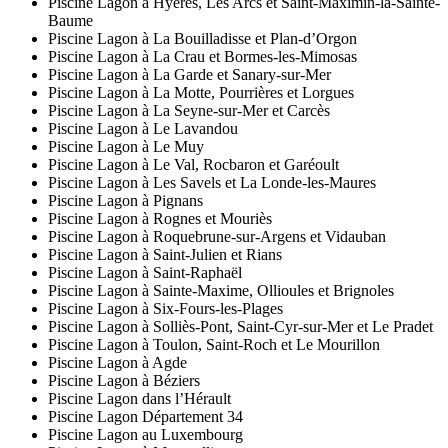
Piscine Lagon à Hyères, Les Arcs et Saint-Maximin-la-Sainte-
Baume
Piscine Lagon à La Bouilladisse et Plan-d’Orgon
Piscine Lagon à La Crau et Bormes-les-Mimosas
Piscine Lagon à La Garde et Sanary-sur-Mer
Piscine Lagon à La Motte, Pourrières et Lorgues
Piscine Lagon à La Seyne-sur-Mer et Carcès
Piscine Lagon à Le Lavandou
Piscine Lagon à Le Muy
Piscine Lagon à Le Val, Rocbaron et Garéoult
Piscine Lagon à Les Savels et La Londe-les-Maures
Piscine Lagon à Pignans
Piscine Lagon à Rognes et Mouriès
Piscine Lagon à Roquebrune-sur-Argens et Vidauban
Piscine Lagon à Saint-Julien et Rians
Piscine Lagon à Saint-Raphaël
Piscine Lagon à Sainte-Maxime, Ollioules et Brignoles
Piscine Lagon à Six-Fours-les-Plages
Piscine Lagon à Solliès-Pont, Saint-Cyr-sur-Mer et Le Pradet
Piscine Lagon à Toulon, Saint-Roch et Le Mourillon
Piscine Lagon à Agde
Piscine Lagon à Béziers
Piscine Lagon dans l’Hérault
Piscine Lagon Département 34
Piscine Lagon au Luxembourg