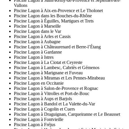
Piscine Lagon à Saint-Rémy-de-Provence et Septèmes-les-
Vallons
Piscine Lagon à Aix-en-Provence et Le Tholonet
Piscine Lagon dans les Bouches-du-Rhône
Piscine Lagon à Éguilles, Martigues et Trets
Piscine Lagon à Marseille
Piscine Lagon dans le Var
Piscine Lagon à Arles et Cassis
Piscine Lagon à Aubagne
Piscine Lagon à Châteaurenard et Berre-l’Étang
Piscine Lagon à Gardanne
Piscine Lagon à Istres
Piscine Lagon à La Ciotat et Ceyreste
Piscine Lagon à Lambesc, Cabriès et Gémenos
Piscine Lagon à Marignane et Fuveau
Piscine Lagon à Miramas et Les Pennes-Mirabeau
Piscine Lagon en Occitanie
Piscine Lagon à Salon-de-Provence et Rognac
Piscine Lagon à Vitrolles et Port-de-Bouc
Piscine Lagon à Aups et Barjols
Piscine Lagon à Bandol et La Valette-du-Var
Piscine Lagon à Cogolin et Cuers
Piscine Lagon à Draguignan, Carqueiranne et Le Beausset
Piscine Lagon à Fontvieille
Piscine Lagon à Fréjus