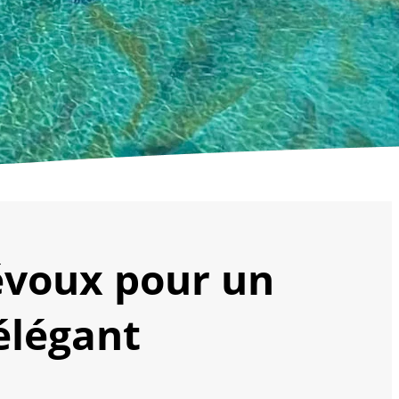
révoux pour un
légant