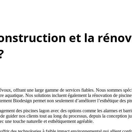
onstruction et la rénov
?
évoux, offrant une large gamme de services fiables. Nous sommes spécia
re aquatique. Nos solutions incluent également la rénovation de piscines
tement Biodesign permet non seulement d’améliorer l’esthétique des pisc
ement des piscines lagon avec des options comme les alarmes et barrières
e guider nos clients tout au long du processus, depuis la conception jusq
c une touche naturelle et esthétiquement agréable.
r des technologies à faible impact environnemental qui allient confort 