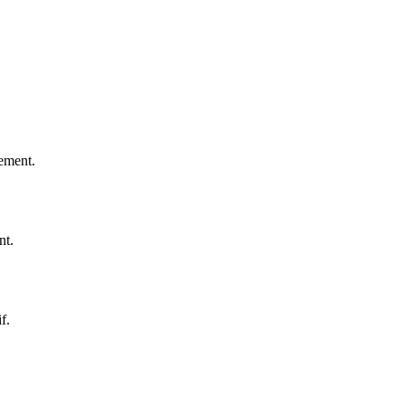
nement.
nt.
f.