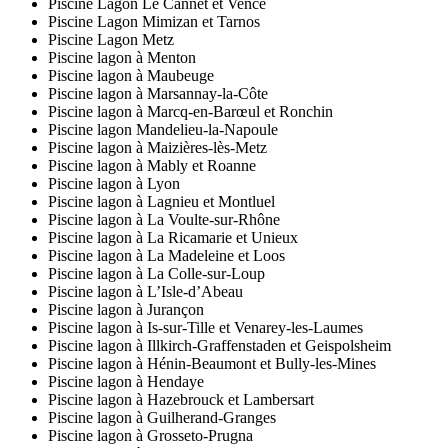
Piscine Lagon Le Cannet et Vence
Piscine Lagon Mimizan et Tarnos
Piscine Lagon Metz
Piscine lagon à Menton
Piscine lagon à Maubeuge
Piscine lagon à Marsannay-la-Côte
Piscine lagon à Marcq-en-Barœul et Ronchin
Piscine lagon Mandelieu-la-Napoule
Piscine lagon à Maizières-lès-Metz
Piscine lagon à Mably et Roanne
Piscine lagon à Lyon
Piscine lagon à Lagnieu et Montluel
Piscine lagon à La Voulte-sur-Rhône
Piscine lagon à La Ricamarie et Unieux
Piscine lagon à La Madeleine et Loos
Piscine lagon à La Colle-sur-Loup
Piscine lagon à L’Isle-d’Abeau
Piscine lagon à Jurançon
Piscine lagon à Is-sur-Tille et Venarey-les-Laumes
Piscine lagon à Illkirch-Graffenstaden et Geispolsheim
Piscine lagon à Hénin-Beaumont et Bully-les-Mines
Piscine lagon à Hendaye
Piscine lagon à Hazebrouck et Lambersart
Piscine lagon à Guilherand-Granges
Piscine lagon à Grosseto-Prugna