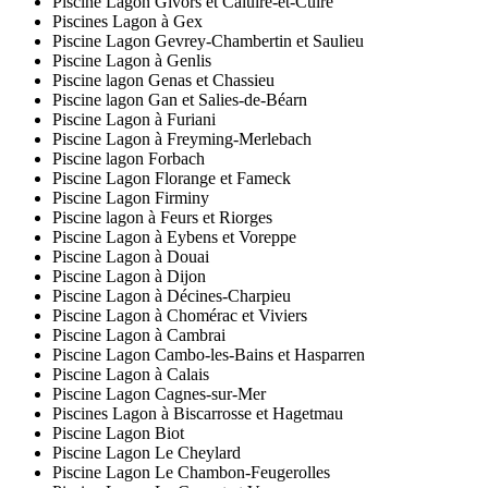
Piscine Lagon Givors et Caluire-et-Cuire
Piscines Lagon à Gex
Piscine Lagon Gevrey-Chambertin et Saulieu
Piscine Lagon à Genlis
Piscine lagon Genas et Chassieu
Piscine lagon Gan et Salies-de-Béarn
Piscine Lagon à Furiani
Piscine Lagon à Freyming-Merlebach
Piscine lagon Forbach
Piscine Lagon Florange et Fameck
Piscine Lagon Firminy
Piscine lagon à Feurs et Riorges
Piscine Lagon à Eybens et Voreppe
Piscine Lagon à Douai
Piscine Lagon à Dijon
Piscine Lagon à Décines-Charpieu
Piscine Lagon à Chomérac et Viviers
Piscine Lagon à Cambrai
Piscine Lagon Cambo-les-Bains et Hasparren
Piscine Lagon à Calais
Piscine Lagon Cagnes-sur-Mer
Piscines Lagon à Biscarrosse et Hagetmau
Piscine Lagon Biot
Piscine Lagon Le Cheylard
Piscine Lagon Le Chambon-Feugerolles