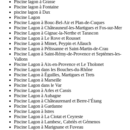
Piscine lagon à Grasse
Piscine lagon à Fontaine
piscine lagon à Dax
Piscine Lagon
Piscine Lagon à Bouc-Bel-Air et Plan-de-Cuques
Piscine Lagon à Châteauneuf-les-Martigues et Fos-sur-Mer
Piscine Lagon à Gignac-la-Nerthe et Tarascon
Piscine Lagon à Le Rove et Rousset
Piscine Lagon à Mimet, Peypin et Allauch
Piscine Lagon à Pélissanne et Saint-Martin-de-Crau
Piscine Lagon à Saint-Rémy-de-Provence et Septèmes-les-
Vallons
Piscine Lagon à Aix-en-Provence et Le Tholonet
Piscine Lagon dans les Bouches-du-Rhône
Piscine Lagon à Éguilles, Martigues et Trets
Piscine Lagon à Marseille
Piscine Lagon dans le Var
Piscine Lagon à Arles et Cassis
Piscine Lagon à Aubagne
Piscine Lagon à Châteaurenard et Berre-l’Étang
Piscine Lagon à Gardanne
Piscine Lagon à Istres
Piscine Lagon à La Ciotat et Ceyreste
Piscine Lagon à Lambesc, Cabriès et Gémenos
Piscine Lagon à Marignane et Fuveau