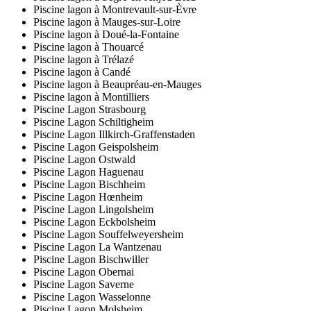
Piscine lagon à Montrevault-sur-Èvre
Piscine lagon à Mauges-sur-Loire
Piscine lagon à Doué-la-Fontaine
Piscine lagon à Thouarcé
Piscine lagon à Trélazé
Piscine lagon à Candé
Piscine lagon à Beaupréau-en-Mauges
Piscine lagon à Montilliers
Piscine Lagon Strasbourg
Piscine Lagon Schiltigheim
Piscine Lagon Illkirch-Graffenstaden
Piscine Lagon Geispolsheim
Piscine Lagon Ostwald
Piscine Lagon Haguenau
Piscine Lagon Bischheim
Piscine Lagon Hœnheim
Piscine Lagon Lingolsheim
Piscine Lagon Eckbolsheim
Piscine Lagon Souffelweyersheim
Piscine Lagon La Wantzenau
Piscine Lagon Bischwiller
Piscine Lagon Obernai
Piscine Lagon Saverne
Piscine Lagon Wasselonne
Piscine Lagon Molsheim