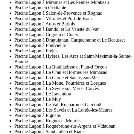
Piscine Lagon à Miramas et Les Pennes-Mirabeau
Piscine Lagon en Occitanie
Piscine Lagon à Salon-de-Provence et Rognac
Piscine Lagon à Vitrolles et Port-de-Bouc
Piscine Lagon à Aups et Barjols
Piscine Lagon à Bandol et La Valette-du-Var
Piscine Lagon à Cogolin et Cuers
Piscine Lagon à Draguignan, Carqueiranne et Le Beausset
Piscine Lagon à Fontvieille
Piscine Lagon à Fréjus
Piscine Lagon à Hyères, Les Arcs et Saint-Maximin-la-Sainte-
Baume
Piscine Lagon à La Bouilladisse et Plan-d’Orgon
Piscine Lagon à La Crau et Bormes-les-Mimosas
Piscine Lagon à La Garde et Sanary-sur-Mer
Piscine Lagon à La Motte, Pourrières et Lorgues
Piscine Lagon à La Seyne-sur-Mer et Carcès
Piscine Lagon à Le Lavandou
Piscine Lagon à Le Muy
Piscine Lagon à Le Val, Rocbaron et Garéoult
Piscine Lagon à Les Savels et La Londe-les-Maures
Piscine Lagon à Pignans
Piscine Lagon à Rognes et Mouriès
Piscine Lagon à Roquebrune-sur-Argens et Vidauban
Piscine Lagon à Saint-Julien et Rians