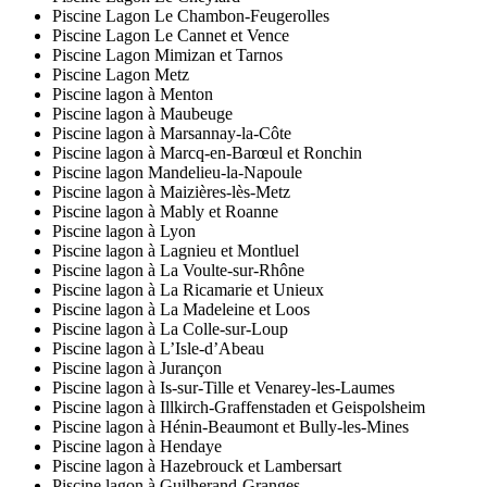
Piscine Lagon Le Chambon-Feugerolles
Piscine Lagon Le Cannet et Vence
Piscine Lagon Mimizan et Tarnos
Piscine Lagon Metz
Piscine lagon à Menton
Piscine lagon à Maubeuge
Piscine lagon à Marsannay-la-Côte
Piscine lagon à Marcq-en-Barœul et Ronchin
Piscine lagon Mandelieu-la-Napoule
Piscine lagon à Maizières-lès-Metz
Piscine lagon à Mably et Roanne
Piscine lagon à Lyon
Piscine lagon à Lagnieu et Montluel
Piscine lagon à La Voulte-sur-Rhône
Piscine lagon à La Ricamarie et Unieux
Piscine lagon à La Madeleine et Loos
Piscine lagon à La Colle-sur-Loup
Piscine lagon à L’Isle-d’Abeau
Piscine lagon à Jurançon
Piscine lagon à Is-sur-Tille et Venarey-les-Laumes
Piscine lagon à Illkirch-Graffenstaden et Geispolsheim
Piscine lagon à Hénin-Beaumont et Bully-les-Mines
Piscine lagon à Hendaye
Piscine lagon à Hazebrouck et Lambersart
Piscine lagon à Guilherand-Granges