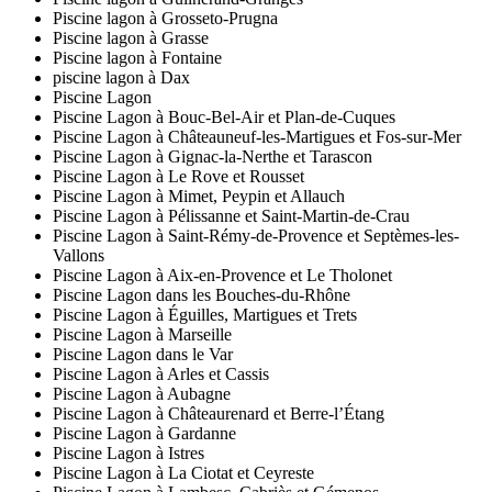
Piscine lagon à Grosseto-Prugna
Piscine lagon à Grasse
Piscine lagon à Fontaine
piscine lagon à Dax
Piscine Lagon
Piscine Lagon à Bouc-Bel-Air et Plan-de-Cuques
Piscine Lagon à Châteauneuf-les-Martigues et Fos-sur-Mer
Piscine Lagon à Gignac-la-Nerthe et Tarascon
Piscine Lagon à Le Rove et Rousset
Piscine Lagon à Mimet, Peypin et Allauch
Piscine Lagon à Pélissanne et Saint-Martin-de-Crau
Piscine Lagon à Saint-Rémy-de-Provence et Septèmes-les-
Vallons
Piscine Lagon à Aix-en-Provence et Le Tholonet
Piscine Lagon dans les Bouches-du-Rhône
Piscine Lagon à Éguilles, Martigues et Trets
Piscine Lagon à Marseille
Piscine Lagon dans le Var
Piscine Lagon à Arles et Cassis
Piscine Lagon à Aubagne
Piscine Lagon à Châteaurenard et Berre-l’Étang
Piscine Lagon à Gardanne
Piscine Lagon à Istres
Piscine Lagon à La Ciotat et Ceyreste