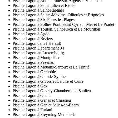
Piscine Lagon à Roquebrune-sur-Argens et Vidauban
Piscine Lagon à Saint-Julien et Rians
Piscine Lagon à Saint-Raphaël
Piscine Lagon à Sainte-Maxime, Ollioules et Brignoles
Piscine Lagon à Six-Fours-les-Plages
Piscine Lagon à Solliès-Pont, Saint-Cyr-sur-Mer et Le Pradet
Piscine Lagon à Toulon, Saint-Roch et Le Mourillon
Piscine Lagon à Agde
Piscine Lagon à Béziers
Piscine Lagon dans l’Hérault
Piscine Lagon Département 34
Piscine Lagon au Luxembourg
Piscine Lagon à Montpellier
Piscine Lagon à Pézenas
Piscine Lagon à Mouans-Sartoux et La Trinité
Piscine Lagon à Grenoble
Piscine Lagon à Grande-Synthe
Piscine Lagon à Givors et Caluire-et-Cuire
Piscine Lagon à Gex
Piscine Lagon à Gevrey-Chambertin et Saulieu
Piscine Lagon à Genlis
Piscine Lagon à Genas et Chassieu
Piscine Lagon à Gan et Salies-de-Béarn
Piscine Lagon à Furiani
Piscine Lagon à Freyming-Merlebach