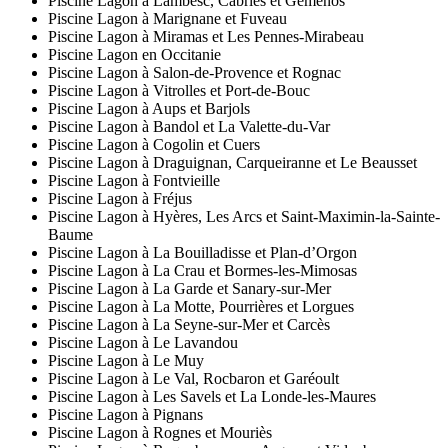
Piscine Lagon à Lambesc, Cabriès et Gémenos
Piscine Lagon à Marignane et Fuveau
Piscine Lagon à Miramas et Les Pennes-Mirabeau
Piscine Lagon en Occitanie
Piscine Lagon à Salon-de-Provence et Rognac
Piscine Lagon à Vitrolles et Port-de-Bouc
Piscine Lagon à Aups et Barjols
Piscine Lagon à Bandol et La Valette-du-Var
Piscine Lagon à Cogolin et Cuers
Piscine Lagon à Draguignan, Carqueiranne et Le Beausset
Piscine Lagon à Fontvieille
Piscine Lagon à Fréjus
Piscine Lagon à Hyères, Les Arcs et Saint-Maximin-la-Sainte-
Baume
Piscine Lagon à La Bouilladisse et Plan-d’Orgon
Piscine Lagon à La Crau et Bormes-les-Mimosas
Piscine Lagon à La Garde et Sanary-sur-Mer
Piscine Lagon à La Motte, Pourrières et Lorgues
Piscine Lagon à La Seyne-sur-Mer et Carcès
Piscine Lagon à Le Lavandou
Piscine Lagon à Le Muy
Piscine Lagon à Le Val, Rocbaron et Garéoult
Piscine Lagon à Les Savels et La Londe-les-Maures
Piscine Lagon à Pignans
Piscine Lagon à Rognes et Mouriès