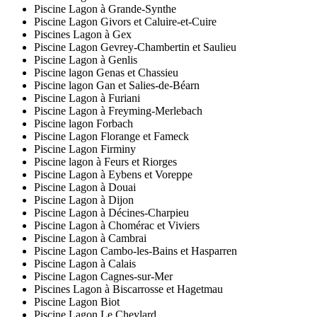
Piscine Lagon à Grande-Synthe
Piscine Lagon Givors et Caluire-et-Cuire
Piscines Lagon à Gex
Piscine Lagon Gevrey-Chambertin et Saulieu
Piscine Lagon à Genlis
Piscine lagon Genas et Chassieu
Piscine lagon Gan et Salies-de-Béarn
Piscine Lagon à Furiani
Piscine Lagon à Freyming-Merlebach
Piscine lagon Forbach
Piscine Lagon Florange et Fameck
Piscine Lagon Firminy
Piscine lagon à Feurs et Riorges
Piscine Lagon à Eybens et Voreppe
Piscine Lagon à Douai
Piscine Lagon à Dijon
Piscine Lagon à Décines-Charpieu
Piscine Lagon à Chomérac et Viviers
Piscine Lagon à Cambrai
Piscine Lagon Cambo-les-Bains et Hasparren
Piscine Lagon à Calais
Piscine Lagon Cagnes-sur-Mer
Piscines Lagon à Biscarrosse et Hagetmau
Piscine Lagon Biot
Piscine Lagon Le Cheylard