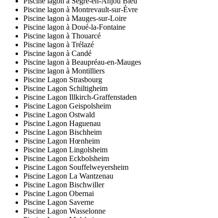
Piscine lagon à Segré-en-Anjou Bleu
Piscine lagon à Montrevault-sur-Èvre
Piscine lagon à Mauges-sur-Loire
Piscine lagon à Doué-la-Fontaine
Piscine lagon à Thouarcé
Piscine lagon à Trélazé
Piscine lagon à Candé
Piscine lagon à Beaupréau-en-Mauges
Piscine lagon à Montilliers
Piscine Lagon Strasbourg
Piscine Lagon Schiltigheim
Piscine Lagon Illkirch-Graffenstaden
Piscine Lagon Geispolsheim
Piscine Lagon Ostwald
Piscine Lagon Haguenau
Piscine Lagon Bischheim
Piscine Lagon Hœnheim
Piscine Lagon Lingolsheim
Piscine Lagon Eckbolsheim
Piscine Lagon Souffelweyersheim
Piscine Lagon La Wantzenau
Piscine Lagon Bischwiller
Piscine Lagon Obernai
Piscine Lagon Saverne
Piscine Lagon Wasselonne