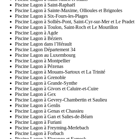
Piscine Lagon à Saint-Raphaël
Piscine Lagon à Sainte-Maxime, Ollioules et Brignoles
Piscine Lagon à Six-Fours-les-Plages
Piscine Lagon à Solliès-Pont, Saint-Cyr-sur-Mer et Le Pradet
Piscine Lagon à Toulon, Saint-Roch et Le Mourillon
Piscine Lagon à Agde
Piscine Lagon à Béziers
Piscine Lagon dans l’Hérault
Piscine Lagon Département 34
Piscine Lagon au Luxembourg
Piscine Lagon à Montpellier
Piscine Lagon à Pézenas
Piscine Lagon à Mouans-Sartoux et La Trinité
Piscine Lagon à Grenoble
Piscine Lagon à Grande-Synthe
Piscine Lagon à Givors et Caluire-et-Cuire
Piscine Lagon à Gex
Piscine Lagon à Gevrey-Chambertin et Saulieu
Piscine Lagon à Genlis
Piscine Lagon à Genas et Chassieu
Piscine Lagon à Gan et Salies-de-Béarn
Piscine Lagon à Furiani
Piscine Lagon à Freyming-Merlebach
Piscine Lagon à Forbach
Piscine Lagon à Florange et Fameck