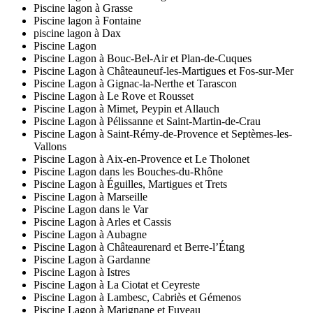
Piscine lagon à Grasse
Piscine lagon à Fontaine
piscine lagon à Dax
Piscine Lagon
Piscine Lagon à Bouc-Bel-Air et Plan-de-Cuques
Piscine Lagon à Châteauneuf-les-Martigues et Fos-sur-Mer
Piscine Lagon à Gignac-la-Nerthe et Tarascon
Piscine Lagon à Le Rove et Rousset
Piscine Lagon à Mimet, Peypin et Allauch
Piscine Lagon à Pélissanne et Saint-Martin-de-Crau
Piscine Lagon à Saint-Rémy-de-Provence et Septèmes-les-
Vallons
Piscine Lagon à Aix-en-Provence et Le Tholonet
Piscine Lagon dans les Bouches-du-Rhône
Piscine Lagon à Éguilles, Martigues et Trets
Piscine Lagon à Marseille
Piscine Lagon dans le Var
Piscine Lagon à Arles et Cassis
Piscine Lagon à Aubagne
Piscine Lagon à Châteaurenard et Berre-l’Étang
Piscine Lagon à Gardanne
Piscine Lagon à Istres
Piscine Lagon à La Ciotat et Ceyreste
Piscine Lagon à Lambesc, Cabriès et Gémenos
Piscine Lagon à Marignane et Fuveau