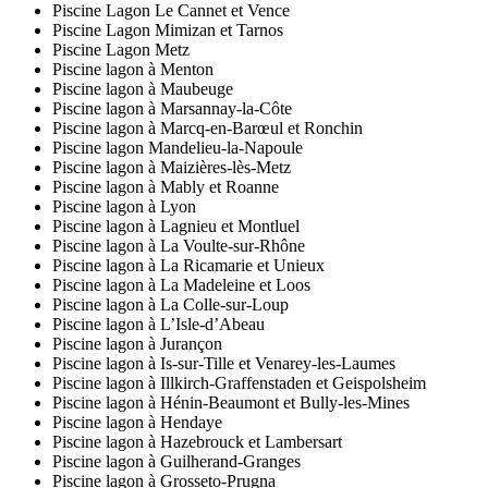
Piscine Lagon Le Cannet et Vence
Piscine Lagon Mimizan et Tarnos
Piscine Lagon Metz
Piscine lagon à Menton
Piscine lagon à Maubeuge
Piscine lagon à Marsannay-la-Côte
Piscine lagon à Marcq-en-Barœul et Ronchin
Piscine lagon Mandelieu-la-Napoule
Piscine lagon à Maizières-lès-Metz
Piscine lagon à Mably et Roanne
Piscine lagon à Lyon
Piscine lagon à Lagnieu et Montluel
Piscine lagon à La Voulte-sur-Rhône
Piscine lagon à La Ricamarie et Unieux
Piscine lagon à La Madeleine et Loos
Piscine lagon à La Colle-sur-Loup
Piscine lagon à L’Isle-d’Abeau
Piscine lagon à Jurançon
Piscine lagon à Is-sur-Tille et Venarey-les-Laumes
Piscine lagon à Illkirch-Graffenstaden et Geispolsheim
Piscine lagon à Hénin-Beaumont et Bully-les-Mines
Piscine lagon à Hendaye
Piscine lagon à Hazebrouck et Lambersart
Piscine lagon à Guilherand-Granges
Piscine lagon à Grosseto-Prugna