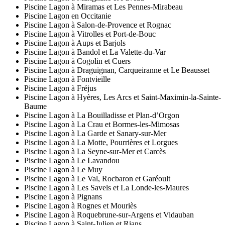
Piscine Lagon à Miramas et Les Pennes-Mirabeau
Piscine Lagon en Occitanie
Piscine Lagon à Salon-de-Provence et Rognac
Piscine Lagon à Vitrolles et Port-de-Bouc
Piscine Lagon à Aups et Barjols
Piscine Lagon à Bandol et La Valette-du-Var
Piscine Lagon à Cogolin et Cuers
Piscine Lagon à Draguignan, Carqueiranne et Le Beausset
Piscine Lagon à Fontvieille
Piscine Lagon à Fréjus
Piscine Lagon à Hyères, Les Arcs et Saint-Maximin-la-Sainte-
Baume
Piscine Lagon à La Bouilladisse et Plan-d’Orgon
Piscine Lagon à La Crau et Bormes-les-Mimosas
Piscine Lagon à La Garde et Sanary-sur-Mer
Piscine Lagon à La Motte, Pourrières et Lorgues
Piscine Lagon à La Seyne-sur-Mer et Carcès
Piscine Lagon à Le Lavandou
Piscine Lagon à Le Muy
Piscine Lagon à Le Val, Rocbaron et Garéoult
Piscine Lagon à Les Savels et La Londe-les-Maures
Piscine Lagon à Pignans
Piscine Lagon à Rognes et Mouriès
Piscine Lagon à Roquebrune-sur-Argens et Vidauban
Piscine Lagon à Saint-Julien et Rians