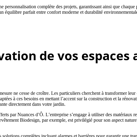
e personnalisation complète des projets, garantissant ainsi que chaque pi
n équilibre parfait entre confort moderne et durabilité environnementale
vation de vos espaces
ure ne cesse de croître. Les particuliers cherchent à transformer leur e
ées à ces besoins en mettant l’accent sur la construction et la rénovati
ante directement dans votre jardin.
ferts par Nuances d’Ô. L’entreprise s’engage à utiliser des matériaux r
tement Biodesign, par exemple, est privilégié pour son aspect naturel e
utions complètes incluant alarmes et barrières pour garantir une tranqui